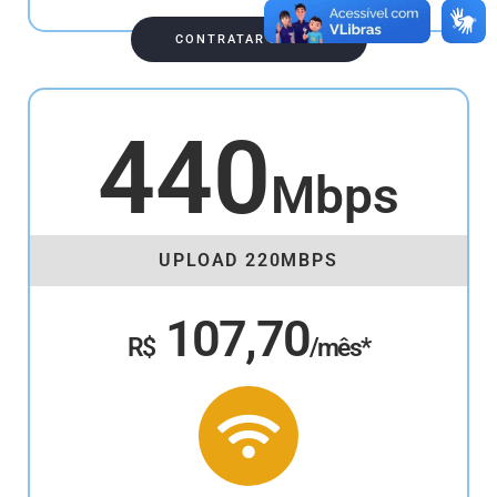
CONTRATAR AGORA
440
Mbps
UPLOAD 220MBPS
107,70
R$
/mês*