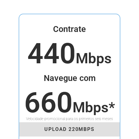
Contrate
440
Mbps
Navegue com
660
Mbps*
Velocidade promocional para os primeiros seis meses
UPLOAD 220MBPS