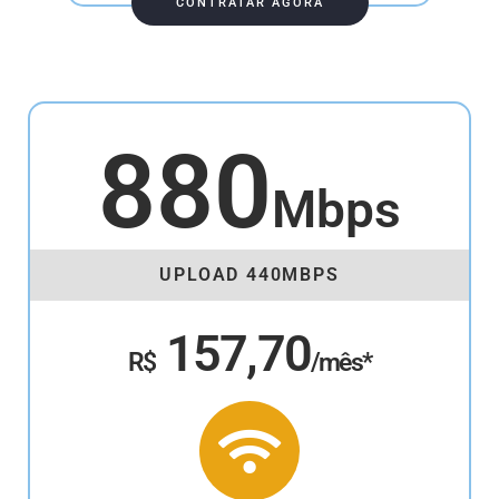
CONTRATAR AGORA
880
Mbps
UPLOAD 440MBPS
157,70
R$
/mês*