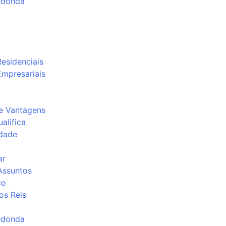
edonda
Residenciais
Empresariais
e Vantagens
alifica
idade
ar
Assuntos
co
os Reis
edonda