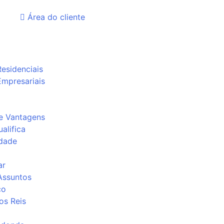
Área do cliente
Residenciais
Empresariais
e Vantagens
alifica
idade
ar
Assuntos
co
os Reis