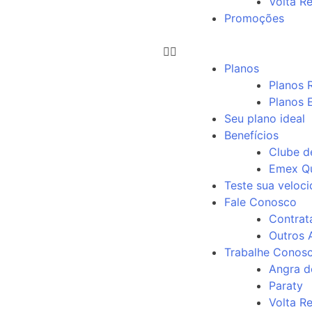
Volta R
Promoções
Planos
Planos 
Planos 
Seu plano ideal
Benefícios
Clube d
Emex Qu
Teste sua veloc
Fale Conosco
Contrat
Outros 
Trabalhe Conos
Angra d
Paraty
Volta R