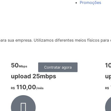
Promoções
ra sua empresa. Utilizamos diferentes meios físicos para 
50
1
Mbps
Contratar agora
upload 25mbps
u
110,00
R$
/mês
R$