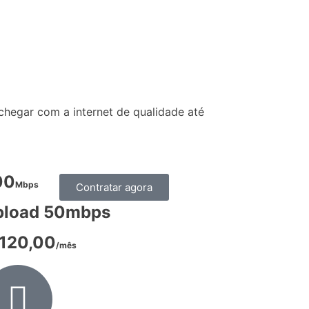
chegar com a internet de qualidade até
00
Mbps
Contratar agora
pload 50mbps
120,00
/mês