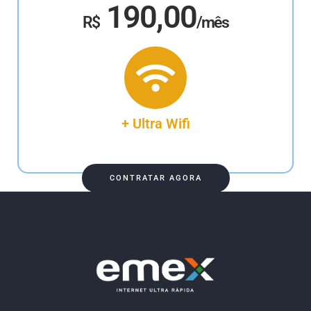
190,00
R$
/mês
+ Ultra Wifi
CONTRATAR AGORA