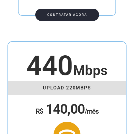
CONTRATAR AGORA
440
Mbps
UPLOAD 220MBPS
140,00
R$
/mês