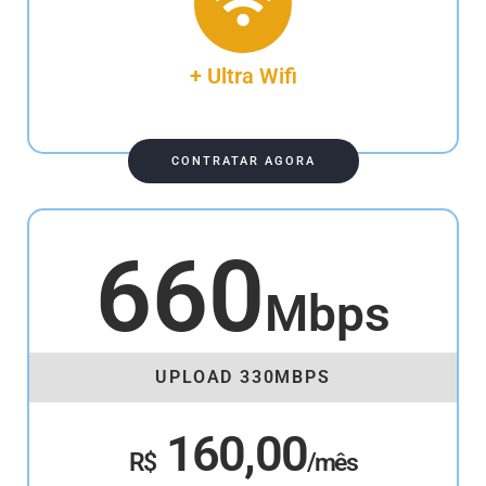
+ Ultra Wifi
CONTRATAR AGORA
660
Mbps
UPLOAD 330MBPS
160,00
R$
/mês