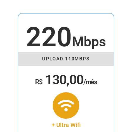
220
Mbps
UPLOAD 110MBPS
130,00
R$
/mês
+ Ultra Wifi